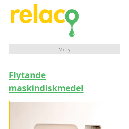
Skip
to
content
Meny
Flytande
maskindiskmedel