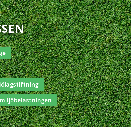
SSEN
ge
jölagstiftning
miljöbelastningen