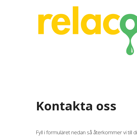
Skip
to
content
Kontakta oss
Fyll i formuläret nedan så återkommer vi till d