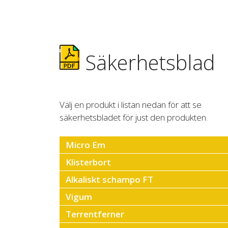
Säkerhetsblad
Välj en produkt i listan nedan för att se
säkerhetsbladet för just den produkten.
Micro Em
Klisterbort
Alkaliskt schampo FT
Vigum
Terrentferner