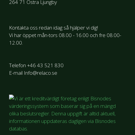
264 71 Östra Ljungby
Remover
Relaco EDM
Kontakta oss redan idag så hjälper vi dig!
Overalltvätt
Vi har öppet mån-tors 08.00 - 16.00 och fre 08.00-
Musseltvätt
12.00.
Maskintvättpulver
Lastbilstvätt
Telefon +46 43 521 830
Kulörtvätt
E-mail Info@relaco.se
Kombitvätt
Kombitvätt S
Kallavfettning
Kallavfettning K102
Kalk & Rost
Is & Snösmältning