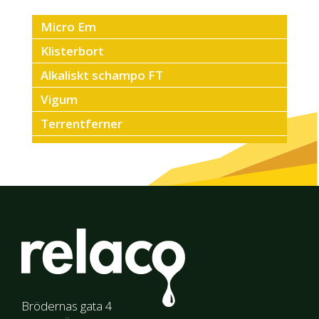
Micro Em
Klisterbort
Alkaliskt schampo FT
Vigum
Terrentferner
Super RH-10
Stansvätska 12
Smådelstvätt
Skölj & mjuk
Silikonolja 1000
Silikonolja 350
Sanitet miljö
Brödernas gata 4
Saniextra